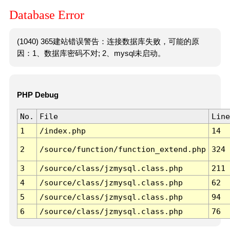
Database Error
(1040) 365建站错误警告：连接数据库失败，可能的原
因：1、数据库密码不对; 2、mysql未启动。
PHP Debug
No.
File
Line
1
/index.php
14
2
/source/function/function_extend.php
324
3
/source/class/jzmysql.class.php
211
4
/source/class/jzmysql.class.php
62
5
/source/class/jzmysql.class.php
94
6
/source/class/jzmysql.class.php
76