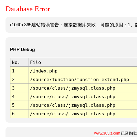
Database Error
(1040) 365建站错误警告：连接数据库失败，可能的原因：1、数
PHP Debug
No.
File
1
/index.php
2
/source/function/function_extend.php
3
/source/class/jzmysql.class.php
4
/source/class/jzmysql.class.php
5
/source/class/jzmysql.class.php
6
/source/class/jzmysql.class.php
www.365jz.com
已经将此