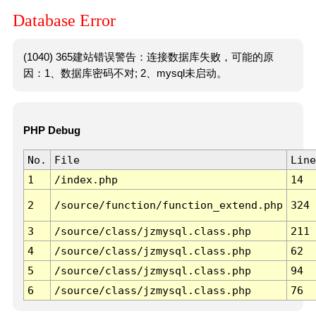
Database Error
(1040) 365建站错误警告：连接数据库失败，可能的原
因：1、数据库密码不对; 2、mysql未启动。
PHP Debug
No.
File
Line
1
/index.php
14
2
/source/function/function_extend.php
324
3
/source/class/jzmysql.class.php
211
4
/source/class/jzmysql.class.php
62
5
/source/class/jzmysql.class.php
94
6
/source/class/jzmysql.class.php
76