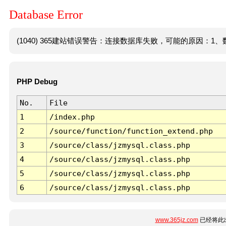
Database Error
(1040) 365建站错误警告：连接数据库失败，可能的原因：1、数
PHP Debug
No.
File
1
/index.php
2
/source/function/function_extend.php
3
/source/class/jzmysql.class.php
4
/source/class/jzmysql.class.php
5
/source/class/jzmysql.class.php
6
/source/class/jzmysql.class.php
www.365jz.com
已经将此