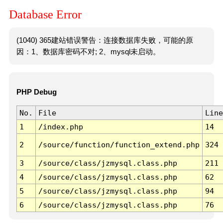
Database Error
(1040) 365建站错误警告：连接数据库失败，可能的原
因：1、数据库密码不对; 2、mysql未启动。
PHP Debug
No.
File
Line
1
/index.php
14
2
/source/function/function_extend.php
324
3
/source/class/jzmysql.class.php
211
4
/source/class/jzmysql.class.php
62
5
/source/class/jzmysql.class.php
94
6
/source/class/jzmysql.class.php
76