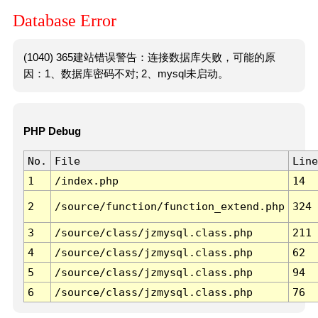
Database Error
(1040) 365建站错误警告：连接数据库失败，可能的原
因：1、数据库密码不对; 2、mysql未启动。
PHP Debug
No.
File
Line
1
/index.php
14
2
/source/function/function_extend.php
324
3
/source/class/jzmysql.class.php
211
4
/source/class/jzmysql.class.php
62
5
/source/class/jzmysql.class.php
94
6
/source/class/jzmysql.class.php
76