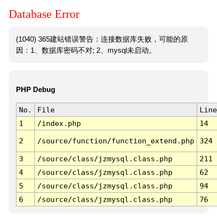
Database Error
(1040) 365建站错误警告：连接数据库失败，可能的原
因：1、数据库密码不对; 2、mysql未启动。
PHP Debug
No.
File
Line
1
/index.php
14
2
/source/function/function_extend.php
324
3
/source/class/jzmysql.class.php
211
4
/source/class/jzmysql.class.php
62
5
/source/class/jzmysql.class.php
94
6
/source/class/jzmysql.class.php
76