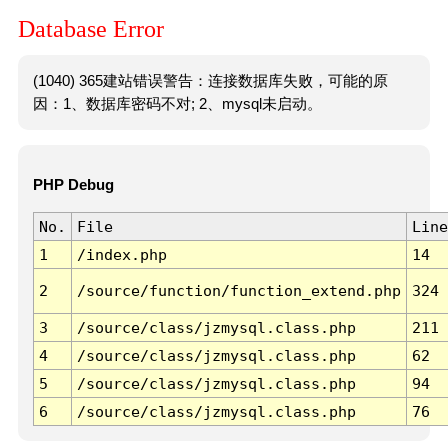
Database Error
(1040) 365建站错误警告：连接数据库失败，可能的原
因：1、数据库密码不对; 2、mysql未启动。
PHP Debug
No.
File
Line
1
/index.php
14
2
/source/function/function_extend.php
324
3
/source/class/jzmysql.class.php
211
4
/source/class/jzmysql.class.php
62
5
/source/class/jzmysql.class.php
94
6
/source/class/jzmysql.class.php
76