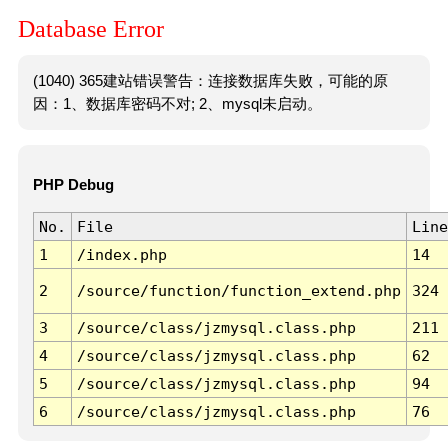
Database Error
(1040) 365建站错误警告：连接数据库失败，可能的原
因：1、数据库密码不对; 2、mysql未启动。
PHP Debug
No.
File
Line
1
/index.php
14
2
/source/function/function_extend.php
324
3
/source/class/jzmysql.class.php
211
4
/source/class/jzmysql.class.php
62
5
/source/class/jzmysql.class.php
94
6
/source/class/jzmysql.class.php
76