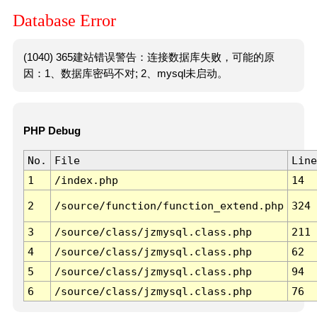
Database Error
(1040) 365建站错误警告：连接数据库失败，可能的原
因：1、数据库密码不对; 2、mysql未启动。
PHP Debug
No.
File
Line
1
/index.php
14
2
/source/function/function_extend.php
324
3
/source/class/jzmysql.class.php
211
4
/source/class/jzmysql.class.php
62
5
/source/class/jzmysql.class.php
94
6
/source/class/jzmysql.class.php
76