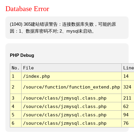
Database Error
(1040) 365建站错误警告：连接数据库失败，可能的原
因：1、数据库密码不对; 2、mysql未启动。
PHP Debug
No.
File
Line
1
/index.php
14
2
/source/function/function_extend.php
324
3
/source/class/jzmysql.class.php
211
4
/source/class/jzmysql.class.php
62
5
/source/class/jzmysql.class.php
94
6
/source/class/jzmysql.class.php
76