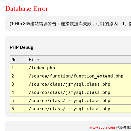
Database Error
(1040) 365建站错误警告：连接数据库失败，可能的原因：1、数
PHP Debug
No.
File
1
/index.php
2
/source/function/function_extend.php
3
/source/class/jzmysql.class.php
4
/source/class/jzmysql.class.php
5
/source/class/jzmysql.class.php
6
/source/class/jzmysql.class.php
www.365jz.com
已经将此