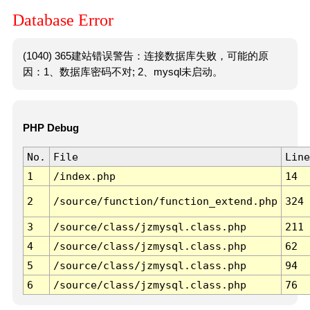
Database Error
(1040) 365建站错误警告：连接数据库失败，可能的原
因：1、数据库密码不对; 2、mysql未启动。
PHP Debug
No.
File
Line
1
/index.php
14
2
/source/function/function_extend.php
324
3
/source/class/jzmysql.class.php
211
4
/source/class/jzmysql.class.php
62
5
/source/class/jzmysql.class.php
94
6
/source/class/jzmysql.class.php
76