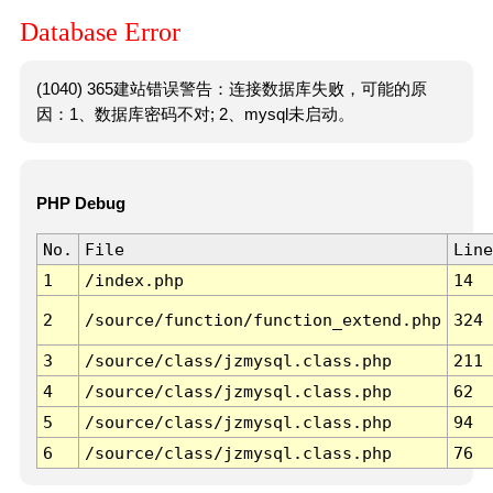
Database Error
(1040) 365建站错误警告：连接数据库失败，可能的原
因：1、数据库密码不对; 2、mysql未启动。
PHP Debug
No.
File
Line
1
/index.php
14
2
/source/function/function_extend.php
324
3
/source/class/jzmysql.class.php
211
4
/source/class/jzmysql.class.php
62
5
/source/class/jzmysql.class.php
94
6
/source/class/jzmysql.class.php
76