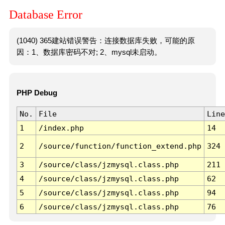
Database Error
(1040) 365建站错误警告：连接数据库失败，可能的原
因：1、数据库密码不对; 2、mysql未启动。
PHP Debug
No.
File
Line
1
/index.php
14
2
/source/function/function_extend.php
324
3
/source/class/jzmysql.class.php
211
4
/source/class/jzmysql.class.php
62
5
/source/class/jzmysql.class.php
94
6
/source/class/jzmysql.class.php
76