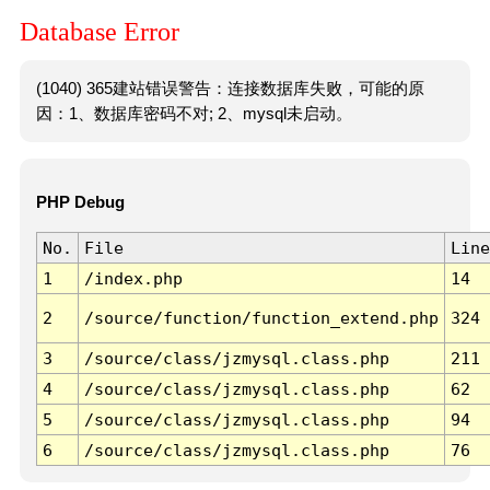
Database Error
(1040) 365建站错误警告：连接数据库失败，可能的原
因：1、数据库密码不对; 2、mysql未启动。
PHP Debug
No.
File
Line
1
/index.php
14
2
/source/function/function_extend.php
324
3
/source/class/jzmysql.class.php
211
4
/source/class/jzmysql.class.php
62
5
/source/class/jzmysql.class.php
94
6
/source/class/jzmysql.class.php
76