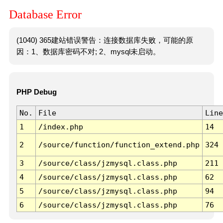
Database Error
(1040) 365建站错误警告：连接数据库失败，可能的原
因：1、数据库密码不对; 2、mysql未启动。
PHP Debug
No.
File
Line
1
/index.php
14
2
/source/function/function_extend.php
324
3
/source/class/jzmysql.class.php
211
4
/source/class/jzmysql.class.php
62
5
/source/class/jzmysql.class.php
94
6
/source/class/jzmysql.class.php
76