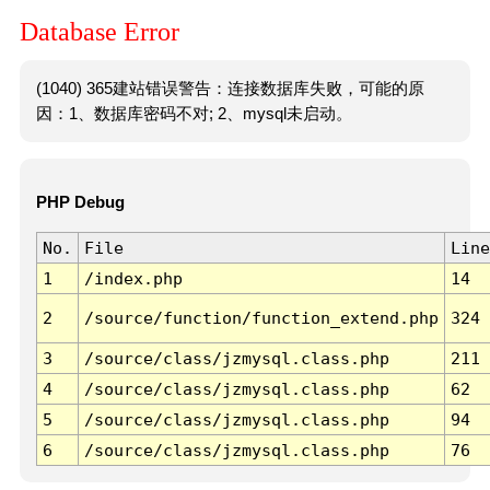
Database Error
(1040) 365建站错误警告：连接数据库失败，可能的原
因：1、数据库密码不对; 2、mysql未启动。
PHP Debug
No.
File
Line
1
/index.php
14
2
/source/function/function_extend.php
324
3
/source/class/jzmysql.class.php
211
4
/source/class/jzmysql.class.php
62
5
/source/class/jzmysql.class.php
94
6
/source/class/jzmysql.class.php
76