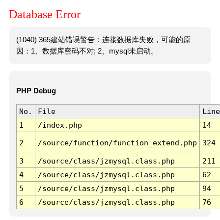
Database Error
(1040) 365建站错误警告：连接数据库失败，可能的原
因：1、数据库密码不对; 2、mysql未启动。
PHP Debug
No.
File
Line
1
/index.php
14
2
/source/function/function_extend.php
324
3
/source/class/jzmysql.class.php
211
4
/source/class/jzmysql.class.php
62
5
/source/class/jzmysql.class.php
94
6
/source/class/jzmysql.class.php
76