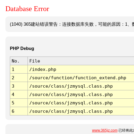
Database Error
(1040) 365建站错误警告：连接数据库失败，可能的原因：1、数
PHP Debug
No.
File
1
/index.php
2
/source/function/function_extend.php
3
/source/class/jzmysql.class.php
4
/source/class/jzmysql.class.php
5
/source/class/jzmysql.class.php
6
/source/class/jzmysql.class.php
www.365jz.com
已经将此