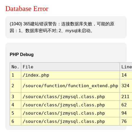
Database Error
(1040) 365建站错误警告：连接数据库失败，可能的原
因：1、数据库密码不对; 2、mysql未启动。
PHP Debug
No.
File
Line
1
/index.php
14
2
/source/function/function_extend.php
324
3
/source/class/jzmysql.class.php
211
4
/source/class/jzmysql.class.php
62
5
/source/class/jzmysql.class.php
94
6
/source/class/jzmysql.class.php
76