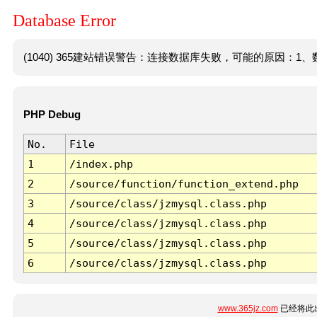
Database Error
(1040) 365建站错误警告：连接数据库失败，可能的原因：1、数
PHP Debug
No.
File
1
/index.php
2
/source/function/function_extend.php
3
/source/class/jzmysql.class.php
4
/source/class/jzmysql.class.php
5
/source/class/jzmysql.class.php
6
/source/class/jzmysql.class.php
www.365jz.com
已经将此