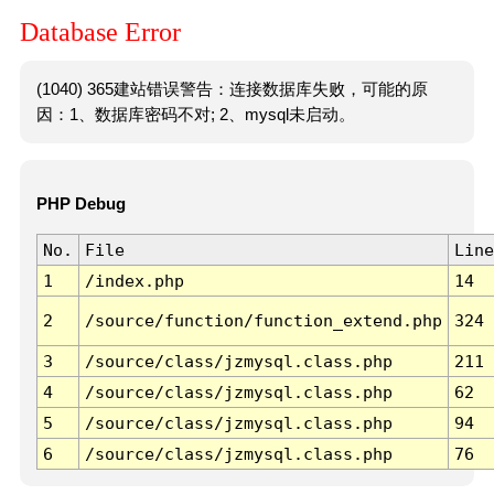
Database Error
(1040) 365建站错误警告：连接数据库失败，可能的原
因：1、数据库密码不对; 2、mysql未启动。
PHP Debug
No.
File
Line
1
/index.php
14
2
/source/function/function_extend.php
324
3
/source/class/jzmysql.class.php
211
4
/source/class/jzmysql.class.php
62
5
/source/class/jzmysql.class.php
94
6
/source/class/jzmysql.class.php
76