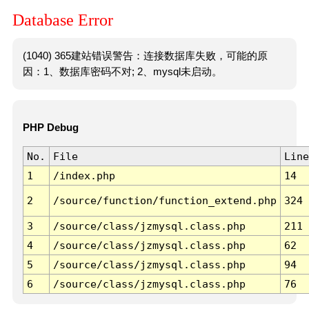
Database Error
(1040) 365建站错误警告：连接数据库失败，可能的原
因：1、数据库密码不对; 2、mysql未启动。
PHP Debug
No.
File
Line
1
/index.php
14
2
/source/function/function_extend.php
324
3
/source/class/jzmysql.class.php
211
4
/source/class/jzmysql.class.php
62
5
/source/class/jzmysql.class.php
94
6
/source/class/jzmysql.class.php
76