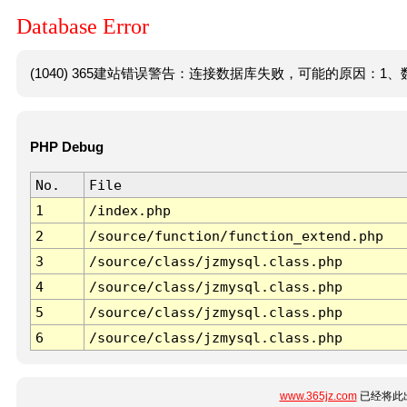
Database Error
(1040) 365建站错误警告：连接数据库失败，可能的原因：1、数
PHP Debug
No.
File
1
/index.php
2
/source/function/function_extend.php
3
/source/class/jzmysql.class.php
4
/source/class/jzmysql.class.php
5
/source/class/jzmysql.class.php
6
/source/class/jzmysql.class.php
www.365jz.com
已经将此