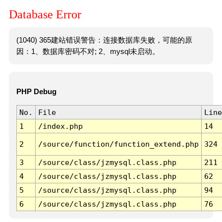
Database Error
(1040) 365建站错误警告：连接数据库失败，可能的原
因：1、数据库密码不对; 2、mysql未启动。
PHP Debug
No.
File
Line
1
/index.php
14
2
/source/function/function_extend.php
324
3
/source/class/jzmysql.class.php
211
4
/source/class/jzmysql.class.php
62
5
/source/class/jzmysql.class.php
94
6
/source/class/jzmysql.class.php
76